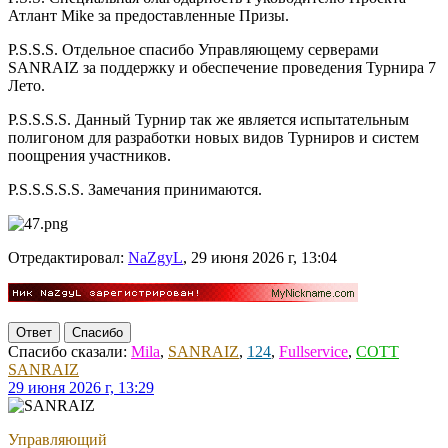
Атлант Mike за предоставленные Призы.
P.S.S.S. Отдельное спасибо Управляющему серверами
SANRAIZ за поддержку и обеспечение проведения Турнира 7
Лето.
P.S.S.S.S. Данный Турнир так же является испытательным
полигоном для разработки новых видов Турниров и систем
поощрения участников.
P.S.S.S.S.S. Замечания принимаются.
Отредактировал:
NaZgyL
, 29 июня 2026 г, 13:04
Ответ
Спасибо
Спасибо сказали:
Mila
,
SANRAIZ
,
124
,
Fullservice
,
COTT
SANRAIZ
29 июня 2026 г, 13:29
Управляющий