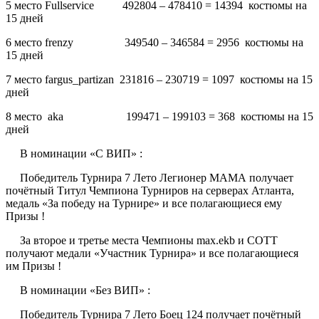
5 место Fullservice 492804 – 478410 = 14394 костюмы на
15 дней
6 место frenzy 349540 – 346584 = 2956 костюмы на
15 дней
7 место fargus_partizan 231816 – 230719 = 1097 костюмы на 15
дней
8 место aka 199471 – 199103 = 368 костюмы на 15
дней
В номинации «С ВИП» :
Победитель Турнира 7 Лето Легионер МАМА получает
почётный Титул Чемпиона Турниров на серверах Атланта,
медаль «За победу на Турнире» и все полагающиеся ему
Призы !
За второе и третье места Чемпионы max.ekb и COTT
получают медали «Участник Турнира» и все полагающиеся
им Призы !
В номинации «Без ВИП» :
Победитель Турнира 7 Лето Боец 124 получает почётный