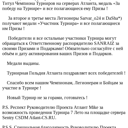
Титул Чемпиона Турниров на серверах Атланта, медаль «За
победу на Турнире» и все полагающиеся ему Призы !
За второе и третье места Легионеры Sarvar_o24 и DaSha*)
получают медали «Участник Турнира» и все полагающиеся
им Призы !
Победители и все остальные участники Турнира могут
обращаться к Ответственному распорядителю SANRAIZ за
своими Призами и Подарками! Обязательно согласуйте с ней
объём и дату активирования ваших Призов и Подарков.
Медали выданы.
Турнирная Гильдия Атланта поздравляет всех победителей !
Спасибо всем нашим Чемпионам, Легионерам и Бойцам за
участие в Турнире !
Новый Турнир не за горами, готовьтесь !
P.S. Респект Руководителю Проекта Атлант Mike за
возможность проведения Турнира 7 Лето на площадке сервера
Sentry CSDM Atlant-CS.RU.
P.S.S. Специальная благодарность Руководителю Проекта