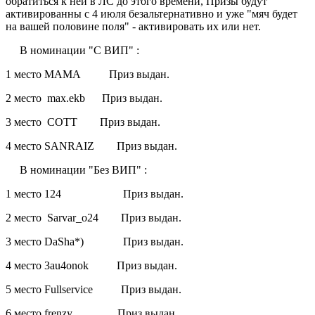
обратиться к ней в ЛС до этого времени, Призы будут
активированны с 4 июля безальтернативно и уже "мяч будет
на вашей половине поля" - активировать их или нет.
В номинации "С ВИП" :
1 место МАМА Приз выдан.
2 место max.ekb Приз выдан.
3 место СОТТ Приз выдан.
4 место SANRAIZ Приз выдан.
В номинации "Без ВИП" :
1 место 124 Приз выдан.
2 место Sarvar_o24 Приз выдан.
3 место DaSha*) Приз выдан.
4 место 3au4onok Приз выдан.
5 место Fullservice Приз выдан.
6 место frenzy Приз выдан.