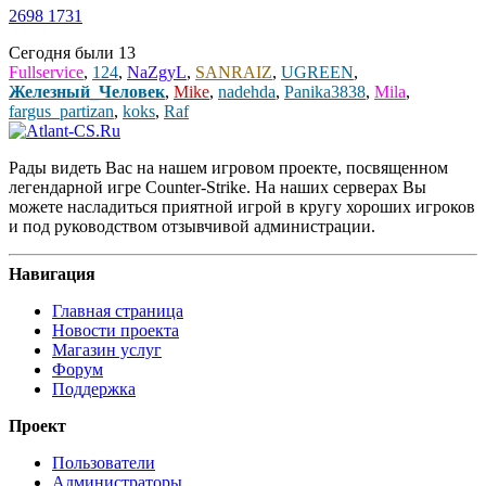
2698
1731
Сегодня были
13
Fullservice
,
124
,
NaZgyL
,
SANRAIZ
,
UGREEN
,
Железный_Человек
,
Mike
,
nadehda
,
Panika3838
,
Mila
,
fargus_partizan
,
koks
,
Raf
Рады видеть Вас на нашем игровом проекте, посвященном
легендарной игре Counter-Strike. На наших серверах Вы
можете насладиться приятной игрой в кругу хороших игроков
и под руководством отзывчивой администрации.
Навигация
Главная страница
Новости проекта
Магазин услуг
Форум
Поддержка
Проект
Пользователи
Администраторы