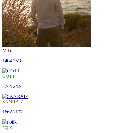
Mike
1404
3518
COTT
3744
2424
SANRAIZ
1662
2197
nojik