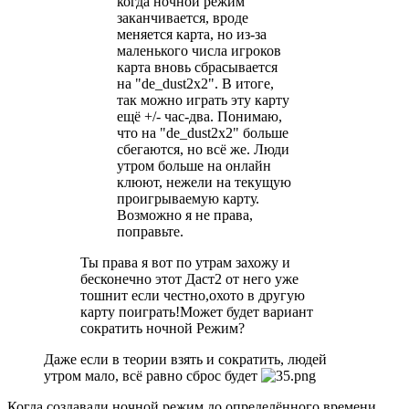
когда ночной режим
заканчивается, вроде
меняется карта, но из-за
маленького числа игроков
карта вновь сбрасывается
на "de_dust2x2". В итоге,
так можно играть эту карту
ещё +/- час-два. Понимаю,
что на "de_dust2x2" больше
сбегаются, но всё же. Люди
утром больше на онлайн
клюют, нежели на текущую
проигрываемую карту.
Возможно я не права,
поправьте.
Ты права я вот по утрам захожу и
бесконечно этот Даст2 от него уже
тошнит если честно,охото в другую
карту поиграть!Может будет вариант
сократить ночной Режим?
Даже если в теории взять и сократить, людей
утром мало, всё равно сброс будет
Когда создавали ночной режим до определённого времени