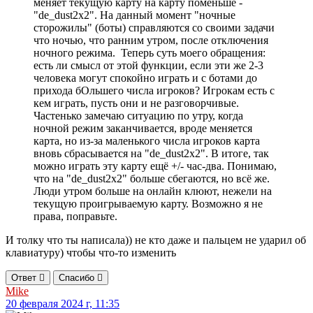
меняет текущую карту на карту поменьше -
"de_dust2x2". На данный момент "ночные
сторожилы" (боты) справляются со своими задачи
что ночью, что ранним утром, после отключения
ночного режима. Теперь суть моего обращения:
есть ли смысл от этой функции, если эти же 2-3
человека могут спокойно играть и с ботами до
прихода бОльшего числа игроков? Игрокам есть с
кем играть, пусть они и не разговорчивые.
Частенько замечаю ситуацию по утру, когда
ночной режим заканчивается, вроде меняется
карта, но из-за маленького числа игроков карта
вновь сбрасывается на "de_dust2x2". В итоге, так
можно играть эту карту ещё +/- час-два. Понимаю,
что на "de_dust2x2" больше сбегаются, но всё же.
Люди утром больше на онлайн клюют, нежели на
текущую проигрываемую карту. Возможно я не
права, поправьте.
И толку что ты написала)) не кто даже и пальцем не ударил об
клавиатуру) чтобы что-то изменить
Ответ
Спасибо
Mike
20 февраля 2024 г, 11:35