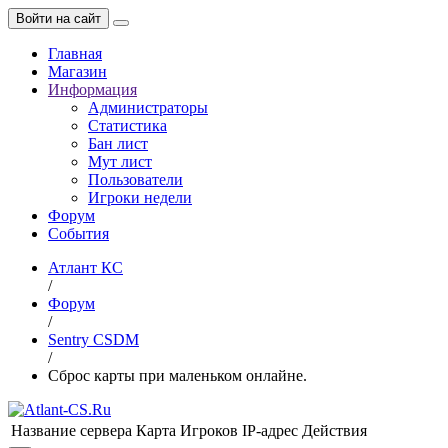
Войти на сайт
Главная
Магазин
Информация
Администраторы
Статистика
Бан лист
Мут лист
Пользователи
Игроки недели
Форум
События
Атлант КС
/
Форум
/
Sentry CSDM
/
Сброс карты при маленьком онлайне.
Название сервера
Карта
Игроков
IP-адрес
Действия