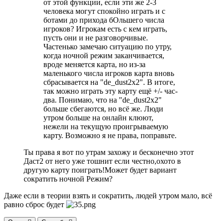
от этой функции, если эти же 2-3
человека могут спокойно играть и с
ботами до прихода бОльшего числа
игроков? Игрокам есть с кем играть,
пусть они и не разговорчивые.
Частенько замечаю ситуацию по утру,
когда ночной режим заканчивается,
вроде меняется карта, но из-за
маленького числа игроков карта вновь
сбрасывается на "de_dust2x2". В итоге,
так можно играть эту карту ещё +/- час-
два. Понимаю, что на "de_dust2x2"
больше сбегаются, но всё же. Люди
утром больше на онлайн клюют,
нежели на текущую проигрываемую
карту. Возможно я не права, поправьте.
Ты права я вот по утрам захожу и бесконечно этот
Даст2 от него уже тошнит если честно,охото в
другую карту поиграть!Может будет вариант
сократить ночной Режим?
Даже если в теории взять и сократить, людей утром мало, всё
равно сброс будет