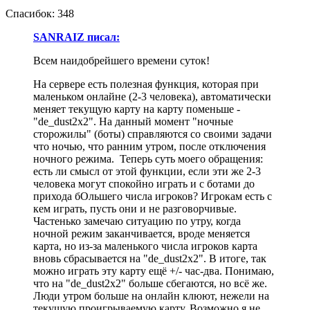
Спасибок: 348
SANRAIZ писал:
Всем наидобрейшего времени суток!
На сервере есть полезная функция, которая при
маленьком онлайне (2-3 человека), автоматически
меняет текущую карту на карту поменьше -
"de_dust2x2". На данный момент "ночные
сторожилы" (боты) справляются со своими задачи
что ночью, что ранним утром, после отключения
ночного режима. Теперь суть моего обращения:
есть ли смысл от этой функции, если эти же 2-3
человека могут спокойно играть и с ботами до
прихода бОльшего числа игроков? Игрокам есть с
кем играть, пусть они и не разговорчивые.
Частенько замечаю ситуацию по утру, когда
ночной режим заканчивается, вроде меняется
карта, но из-за маленького числа игроков карта
вновь сбрасывается на "de_dust2x2". В итоге, так
можно играть эту карту ещё +/- час-два. Понимаю,
что на "de_dust2x2" больше сбегаются, но всё же.
Люди утром больше на онлайн клюют, нежели на
текущую проигрываемую карту. Возможно я не