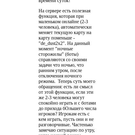
времени суток!
На сервере есть полезная
функция, которая при
маленьком онлайне (2-3
человека), автоматически
меняет текущую карту на
карту поменьше -
"de_dust2x2". На данный
момент "ночные
сторожилы" (боты)
справляются со своими
задачи что ночью, что
ранним утром, после
отключения ночного
режима. Теперь суть моего
обращения: есть ли смысл
от этой функции, если эти
же 2-3 человека могут
спокойно играть и с ботами
до прихода бОльшего числа
игроков? Игрокам есть с
кем играть, пусть они и не
разговорчивые. Частенько
замечаю ситуацию по утру,