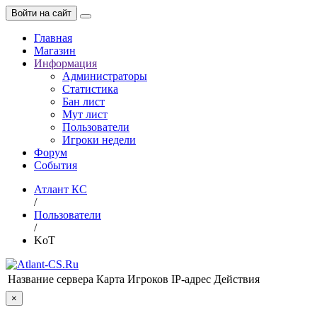
Войти на сайт
Главная
Магазин
Информация
Администраторы
Статистика
Бан лист
Мут лист
Пользователи
Игроки недели
Форум
События
Атлант КС
/
Пользователи
/
KoT
Название сервера
Карта
Игроков
IP-адрес
Действия
×