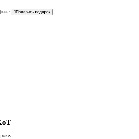
филе.
Подарить подарок
KoT
гроке.