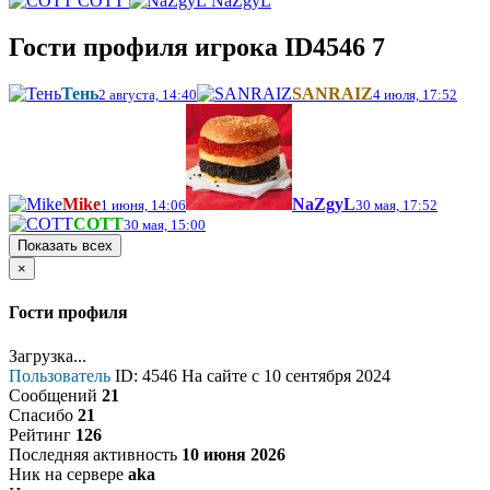
COTT
NaZgyL
Гости профиля
игрока ID4546
7
Тень
SANRAIZ
2 августа, 14:40
4 июля, 17:52
Mike
NaZgyL
1 июня, 14:06
30 мая, 17:52
COTT
30 мая, 15:00
Показать всех
×
Гости профиля
Загрузка...
Пользователь
ID: 4546
На сайте с 10 сентября 2024
Сообщений
21
Спасибо
21
Рейтинг
126
Последняя активность
10 июня 2026
Ник на сервере
aka