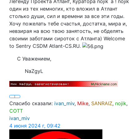
Легенду Проекта Атлант, Куратора nojik`a ! nojik
один из тех немногих, кто вложил в Атлант
столько души, сил и времени за все эти годы.
Хочу пожелать тебе счастья, достатка, мира и,
невзирая на всю твою занятость, не обделять
своими заботами сироток с Атланта) Welcome
to Sentry CSDM Atlant-CS.RU.
С Уважением,
NaZgyL
Спасибо сказали:
ivan_miv
,
Mike
,
SANRAIZ
,
nojik
,
COTT
ivan_miv
4 июня 2024 г, 09:42