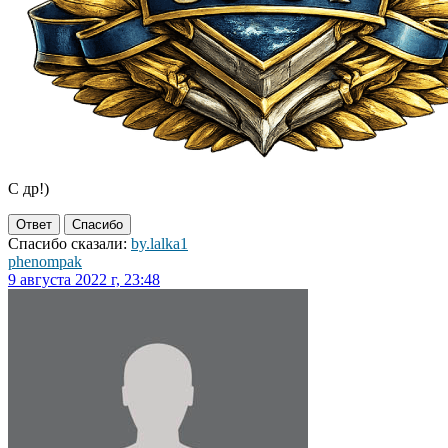
С др!)
Ответ
Спасибо
Спасибо сказали:
by.lalka1
phenompak
9 августа 2022 г, 23:48