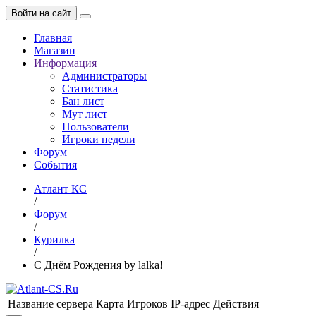
Войти на сайт
Главная
Магазин
Информация
Администраторы
Статистика
Бан лист
Мут лист
Пользователи
Игроки недели
Форум
События
Атлант КС
/
Форум
/
Курилка
/
С Днём Рождения by lalka!
Название сервера
Карта
Игроков
IP-адрес
Действия