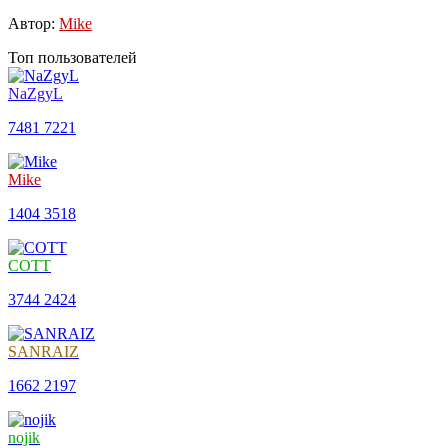
Автор:
Mike
Топ пользователей
NaZgyL
7481
7221
Mike
1404
3518
COTT
3744
2424
SANRAIZ
1662
2197
nojik