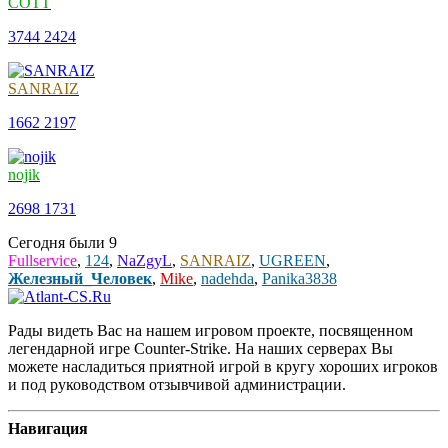
COTT
3744
2424
SANRAIZ
1662
2197
nojik
2698
1731
Сегодня были
9
Fullservice
,
124
,
NaZgyL
,
SANRAIZ
,
UGREEN
,
Железный_Человек
,
Mike
,
nadehda
,
Panika3838
Рады видеть Вас на нашем игровом проекте, посвященном
легендарной игре Counter-Strike. На наших серверах Вы
можете насладиться приятной игрой в кругу хороших игроков
и под руководством отзывчивой администрации.
Навигация