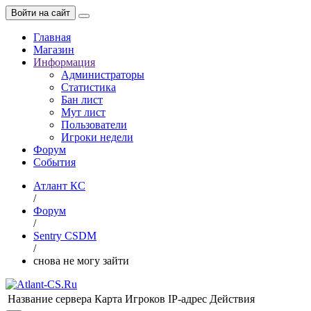
Войти на сайт
Главная
Магазин
Информация
Администраторы
Статистика
Бан лист
Мут лист
Пользователи
Игроки недели
Форум
События
Атлант КС
/
Форум
/
Sentry CSDM
/
снова не могу зайти
Название сервера
Карта
Игроков
IP-адрес
Действия