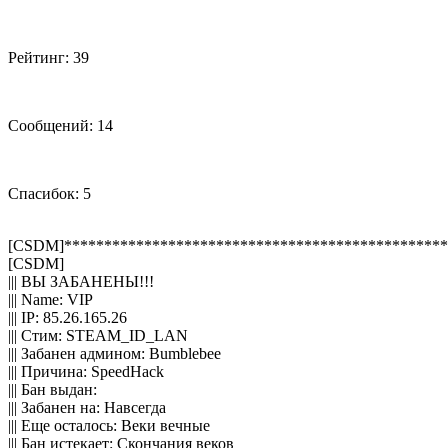
Рейтинг: 39
Сообщений: 14
Спасибок: 5
[CSDM]************************************************
[CSDM]
||| ВЫ ЗАБАНЕНЫ!!!
||| Name: VIP
||| IP: 85.26.165.26
||| Стим: STEAM_ID_LAN
||| Забанен админом: Bumblebee
||| Причина: SpeedHack
||| Бан выдан:
||| Забанен на: Навсегда
||| Еще осталось: Веки вечные
||| Бан истекает: Скончания веков