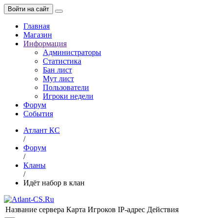
Войти на сайт
Главная
Магазин
Информация
Администраторы
Статистика
Бан лист
Мут лист
Пользователи
Игроки недели
Форум
События
Атлант КС
/
Форум
/
Кланы
/
Идёт набор в клан
Название сервера
Карта
Игроков
IP-адрес
Действия