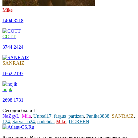
Mike
1404
3518
COTT
3744
2424
SANRAIZ
1662
2197
nojik
2698
1731
Сегодня были
11
NaZgyL
,
Mila
,
Unreal17
,
fargus_partizan
,
Panika3838
,
SANRAIZ
,
124
,
Sarvar_o24
,
nadehda
,
Mike
,
UGREEN
Рады видеть Вас на нашем игровом проекте, посвященном