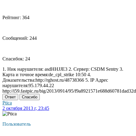
Рейтинг: 364
Сообщений: 244
Спасибок: 24
1. Ник нарушителя: asdHHJJE3 2. Сервер: CSDM Sentry 3.
Карта и точное время:de_cpl_strike 10:50 4.
Доказательства:http://rghost.ru/48738366 5. IP Адрес
нарушителя:95.179.44.22
http://i59.fastpic.ru/big/2013/0914/95/f9a8921571e688d60781dad32
Ответ
Спасибо
Ptica
2 октября 2013 г, 23:45
Пользователь