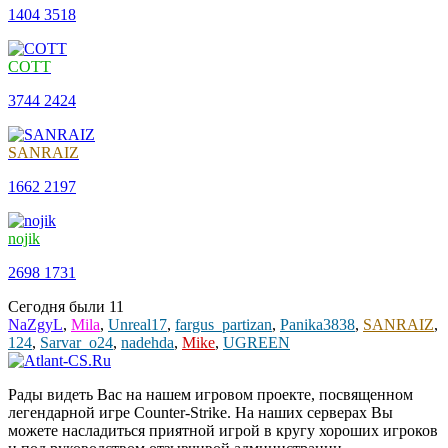
1404
3518
COTT
3744
2424
SANRAIZ
1662
2197
nojik
2698
1731
Сегодня были
11
NaZgyL
,
Mila
,
Unreal17
,
fargus_partizan
,
Panika3838
,
SANRAIZ
,
124
,
Sarvar_o24
,
nadehda
,
Mike
,
UGREEN
Рады видеть Вас на нашем игровом проекте, посвященном
легендарной игре Counter-Strike. На наших серверах Вы
можете насладиться приятной игрой в кругу хороших игроков