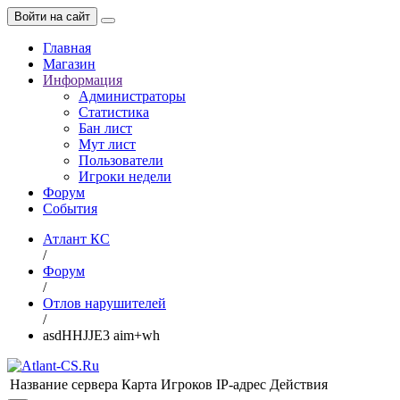
Войти на сайт
Главная
Магазин
Информация
Администраторы
Статистика
Бан лист
Мут лист
Пользователи
Игроки недели
Форум
События
Атлант КС
/
Форум
/
Отлов нарушителей
/
asdHHJJE3 aim+wh
Название сервера
Карта
Игроков
IP-адрес
Действия