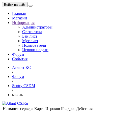
Войти на сайт
Главная
Магазин
Информация
Администраторы
Статистика
Бан лист
Мут лист
Пользователи
Игроки недели
Форум
События
Атлант КС
/
Форум
/
Sentry CSDM
/
мысль
Название сервера
Карта
Игроков
IP-адрес
Действия