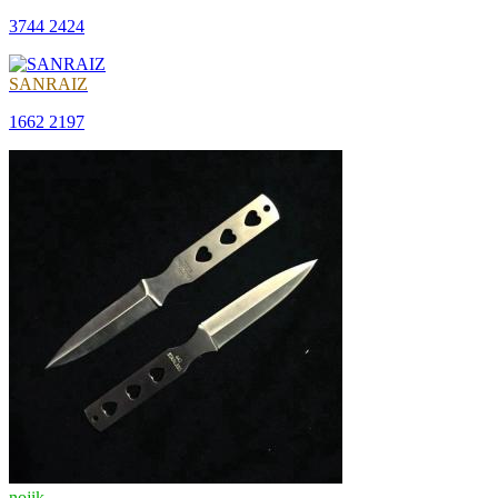
3744
2424
SANRAIZ
1662
2197
nojik