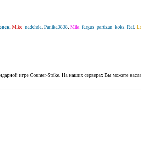
овек
,
Mike
,
nadehda
,
Panika3838
,
Mila
,
fargus_partizan
,
koks
,
Raf
,
L
дарной игре Counter-Strike. На наших серверах Вы можете насл