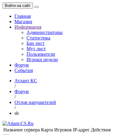
Войти на сайт
Главная
Магазин
Информация
Администраторы
Статистика
Бан лист
Мут лист
Пользователи
Игроки недели
Форум
События
Атлант КС
/
Форум
/
Отлов нарушителей
/
sh
Название сервера
Карта
Игроков
IP-адрес
Действия