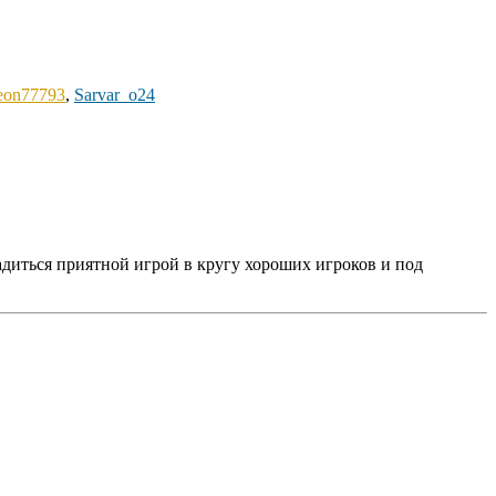
eon77793
,
Sarvar_o24
адиться приятной игрой в кругу хороших игроков и под