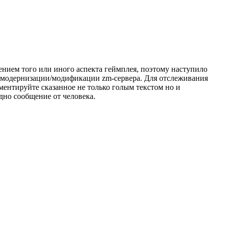
дением того или иного аспекта геймплея, поэтому наступило
о модернизации/модификации zm-сервера. Для отслеживания
ументируйте сказанное не только голым текстом но и
дно сообщение от человека.