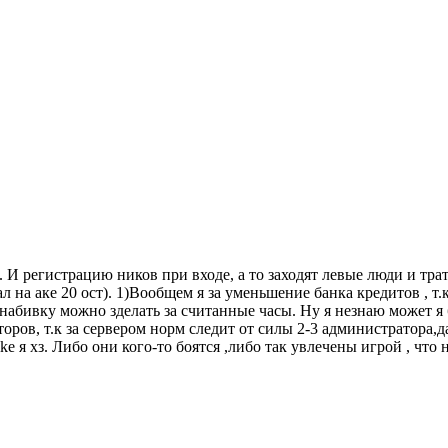
. И регистрацию ников при входе, а то заходят левые люди и тра
ал на аке 20 ост). 1)Вообщем я за уменьшение банка кредитов , 
 набивку можно зделать за считанные часы. Ну я незнаю может я 
оров, т.к за сервером норм следит от силы 2-3 администратора,д
ke я хз. Либо они кого-то боятся ,либо так увлечены игрой , что