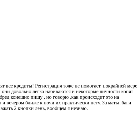
тят все кредиты! Регистрация тоже не помогает, покрайней мере
т.к они довольно легко набиваются и некоторые личности копят
бред конешно пишу , но говорю ,как происходит это на
а и вечером ближе к ночи их практически нету. За маты ,баги
 нажать 2 кнопки лень, вообщем я незнаю.