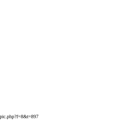
opic.php?f=8&t=897