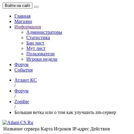
Войти на сайт
Главная
Магазин
Информация
Администраторы
Статистика
Бан лист
Мут лист
Пользователи
Игроки недели
Форум
События
Атлант КС
/
Форум
/
Zombie
/
Большая ветка или о том как улучшить zm-сервер
Название сервера
Карта
Игроков
IP-адрес
Действия