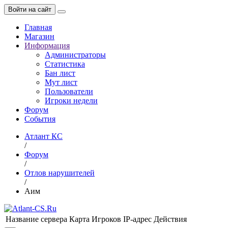
Войти на сайт
Главная
Магазин
Информация
Администраторы
Статистика
Бан лист
Мут лист
Пользователи
Игроки недели
Форум
События
Атлант КС
/
Форум
/
Отлов нарушителей
/
Аим
Название сервера
Карта
Игроков
IP-адрес
Действия