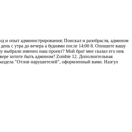
манд и опыт администрирования; Поискал и разобрасля, админом
 день с утра до вечера а буднями после 14:00 8. Опишите вашу
ему выбрали именно наш проект? Мой брат мне сказал его ник
вере хотите быть админом? Zombie 12. Дополнительная
з раздела "Отлов нарушителей", оформленный вами. Назгул