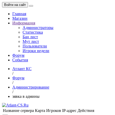
Войти на сайт
Главная
Магазин
Информация
Администраторы
Статистика
Бан лист
Мут лист
Пользователи
Игроки недели
Форум
События
Атлант КС
/
Форум
/
Администрирование
/
зявка в админы
Название сервера
Карта
Игроков
IP-адрес
Действия