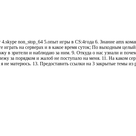
т 4.skype non_stop_64 5.опыт игры в CS:4года 6. Знание amx ко
те играть на серверах и в какое время суток; По выходным целый
хожу в зрители и наблюдаю за ним. 9. Откуда о нас узнали и поч
 за порядком и жалоб не поступало на меня. 11. На каком сер
 я не матерюсь. 13. Предоставить ссылки на 3 закрытые темы и