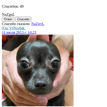
Спасибок: 49
NaZguL
Ответ
Спасибо
Спасибо сказали:
NaZgyL
[On`Vi]Norbik.
11 июля 2013 г, 14:23