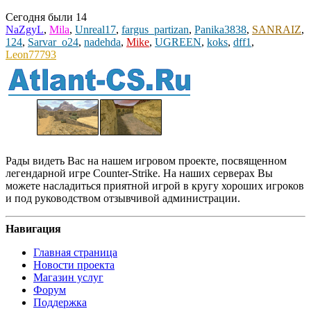
Сегодня были
14
NaZgyL
,
Mila
,
Unreal17
,
fargus_partizan
,
Panika3838
,
SANRAIZ
,
124
,
Sarvar_o24
,
nadehda
,
Mike
,
UGREEN
,
koks
,
dff1
,
Leon77793
Рады видеть Вас на нашем игровом проекте, посвященном
легендарной игре Counter-Strike. На наших серверах Вы
можете насладиться приятной игрой в кругу хороших игроков
и под руководством отзывчивой администрации.
Навигация
Главная страница
Новости проекта
Магазин услуг
Форум
Поддержка