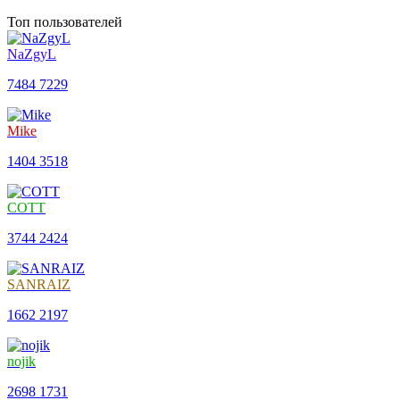
Топ пользователей
NaZgyL
7484
7229
Mike
1404
3518
COTT
3744
2424
SANRAIZ
1662
2197
nojik
2698
1731