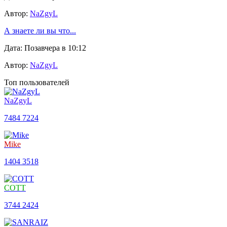
Автор:
NaZgyL
А знаете ли вы что...
Дата: Позавчера в 10:12
Автор:
NaZgyL
Топ пользователей
NaZgyL
7484
7224
Mike
1404
3518
COTT
3744
2424