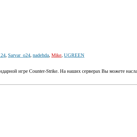
124
,
Sarvar_o24
,
nadehda
,
Mike
,
UGREEN
дарной игре Counter-Strike. На наших серверах Вы можете насл