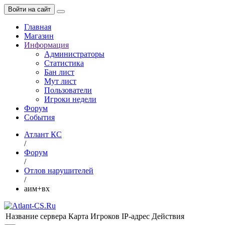
Войти на сайт
Главная
Магазин
Информация
Администраторы
Статистика
Бан лист
Мут лист
Пользователи
Игроки недели
Форум
События
Атлант КС
/
Форум
/
Отлов нарушителей
/
аим+вх
Название сервера
Карта
Игроков
IP-адрес
Действия