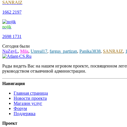
SANRAIZ
1662
2197
nojik
2698
1731
Сегодня были
NaZgyL
,
Mila
,
Unreal17
,
fargus_partizan
,
Panika3838
,
SANRAIZ
,
Рады видеть Вас на нашем игровом проекте, посвященном леген
руководством отзывчивой администрации.
Навигация
Главная страница
Новости проекта
Магазин услуг
Форум
Поддержка
Проект