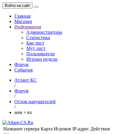
Войти на сайт
Главная
Магазин
Информация
Администраторы
Статистика
Бан лист
Мут лист
Пользователи
Игроки недели
Форум
События
Атлант КС
/
Форум
/
Отлов нарушителей
/
аим + вх
Название сервера
Карта
Игроков
IP-адрес
Действия