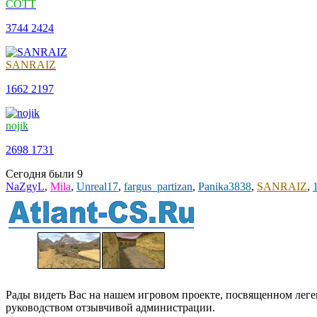
COTT
3744
2424
SANRAIZ
1662
2197
nojik
2698
1731
Сегодня были
9
NaZgyL
,
Mila
,
Unreal17
,
fargus_partizan
,
Panika3838
,
SANRAIZ
,
Рады видеть Вас на нашем игровом проекте, посвященном леген
руководством отзывчивой администрации.