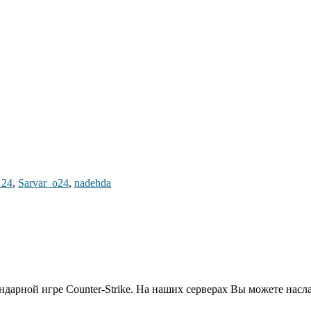
124
,
Sarvar_o24
,
nadehda
дарной игре Counter-Strike. На наших серверах Вы можете насл