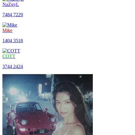
NaZgyL
7484
7229
Mike
1404
3518
COTT
3744
2424