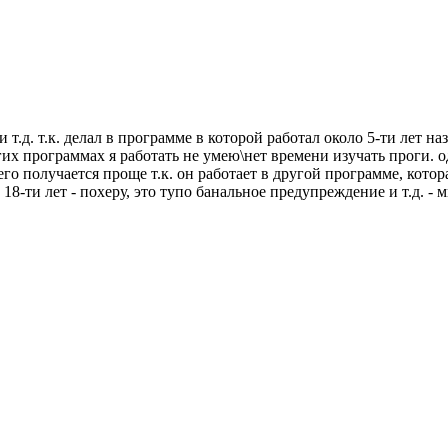
 т.д. т.к. делал в программе в которой работал около 5-ти лет н
их программах я работать не умею\нет времени изучать проги. о
го получается проще т.к. он работает в другой программе, кото
-ти лет - похеру, это тупо банальное предупреждение и т.д. - мн