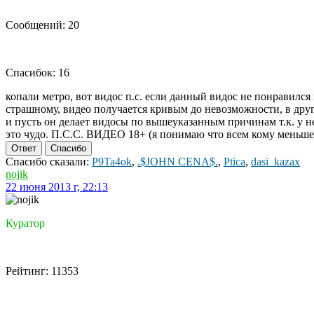
Сообщений: 20
Спасибок: 16
копали метро, вот видос п.с. если данный видос не понравился и
страшному, видео получается кривым до невозможности, в друг
и пусть он делает видосы по вышеуказанным причинам т.к. у не
это чудо. П.С.С. ВИДЕО 18+ (я понимаю что всем кому меньше 18
Ответ
Спасибо
Спасибо сказали:
P9Ta4ok
,
.$JOHN CENA$.
,
Ptica
,
dasi_kazax
nojik
22 июня 2013 г, 22:13
Куратор
Рейтинг: 11353