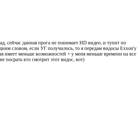
азад, сейчас данная прога не понимает HD видео, и тупит по
дним словом, если УГ получилось, то я передам видосы Exxon'у
рая имеет меньше возможностей + у меня меньше времени на все
е посрать кто смотрит этот видос, вот)