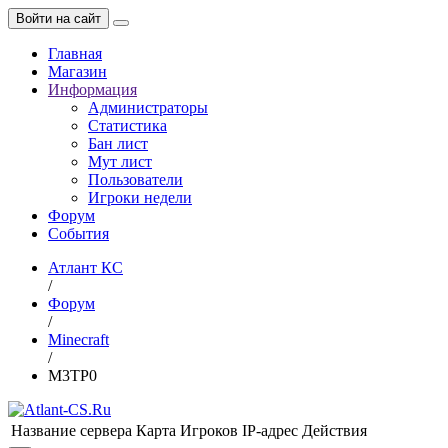
Войти на сайт
Главная
Магазин
Информация
Администраторы
Статистика
Бан лист
Мут лист
Пользователи
Игроки недели
Форум
События
Атлант КС
/
Форум
/
Minecraft
/
M3TP0
Название сервера
Карта
Игроков
IP-адрес
Действия