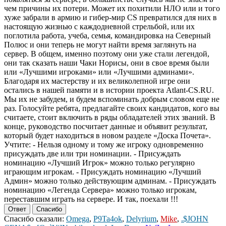
чем причины их потери. Может их похитили НЛО или и того
хуже забрали в армию и гибер-мир CS превратился для них в
настоящую жизнью с каждодневной стрельбой, или их
поглотила работа, учеба, семья, командировка на Северный
Полюс и они теперь не могут найти время заглянуть на
сервер. В общем, именно поэтому они уже стали легендой,
они так сказать наши Чаки Норисы, они в свое время были
или «Лучшими игроками» или «Лучшими админами».
Благодаря их мастерству и их великолепной игре они
остались в нашей памяти и в истории проекта Atlant-CS.RU.
Мы их не забудем, и будем вспоминать добрым словом еще не
раз. Голосуйте ребята, предлагайте своих кандидатов, кого вы
считаете, стоит включить в ряды обладателей этих званий. В
конце, руководство посчитает данные и объявит результат,
который будет находиться в новом разделе «Доска Почета».
Учтите: - Нельзя одному и тому же игроку одновременно
присуждать две или три номинации. - Присуждать
номинацию «Лучший Игрок» можно только регулярно
играющим игрокам. - Присуждать номинацию «Лучший
Админ» можно только действующим админам. - Присуждать
номинацию «Легенда Сервера» можно только игрокам,
переставшим играть на сервере. И так, поехали !!!
Ответ
Спасибо
Спасибо сказали:
Omega
,
P9Ta4ok
,
Delyrium
,
Mike
,
.$JOHN