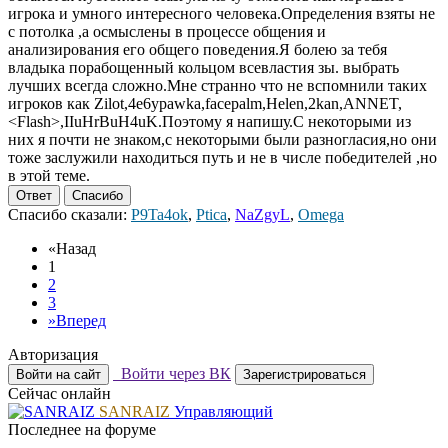
игрока и умного интересного человека.Определения взяты не
с потолка ,а осмыслены в процессе общения и
анализирования его общего поведения.Я болею за тебя
владыка порабощенный кольцом всевластия зы. выбрать
лучших всегда сложно.Мне странно что не вспомнили таких
игроков как Zilot,4e6ypawka,facepalm,Helen,2kan,ANNET,
<Flash>,IIuHrBuH4uK.Поэтому я напишу.С некоторыми из
них я почти не знаком,с некоторыми были разногласия,но они
тоже заслужили находиться путь и не в числе победителей ,но
в этой теме.
Ответ
Спасибо
Спасибо сказали:
P9Ta4ok
,
Ptica
,
NaZgyL
,
Omega
«
Назад
1
2
3
»
Вперед
Авторизация
Войти через ВК
Войти на сайт
Зарегистрироваться
Сейчас онлайн
SANRAIZ
Управляющий
Последнее на форуме