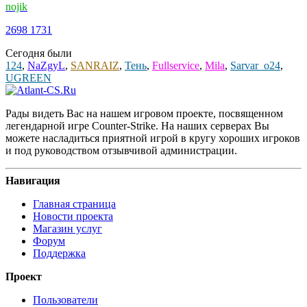
nojik
2698
1731
Сегодня были
124
,
NaZgyL
,
SANRAIZ
,
Тень
,
Fullservice
,
Mila
,
Sarvar_o24
,
UGREEN
Рады видеть Вас на нашем игровом проекте, посвященном
легендарной игре Counter-Strike. На наших серверах Вы
можете насладиться приятной игрой в кругу хороших игроков
и под руководством отзывчивой администрации.
Навигация
Главная страница
Новости проекта
Магазин услуг
Форум
Поддержка
Проект
Пользователи