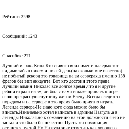
Рейтинг: 2598
Сообщений: 1243
Спасибок: 271
Лучший игрок- Килл.Кто ставит своих омег и палермо тот
видимо забыл никем и по сей день(на сколько мне известно)
не побитый рекорд это товарища на зм серверах,а именно 138
фрагов без вип аккаунта. Вот кто достоин этого права.
Лучший админ-Николас все долгое время ,что я и другие
ребята играли на зм, он был с нами и даже привлек к игре
свою прекрасную спутницу жизни Елену .Всегда следил за
порядком и на сервере в это время было приятно играть.
Легенда сервера-Не знаю кого сюда можно было бы
вписать.Изначально хотел написать в админы Назгула ,а в
легенды Николая,но к сожалению на этой должности я его не
застал и это было бы нечестно. Пусть эта номинация
останется пустой.Но Назгула хочу отметить как хорошего