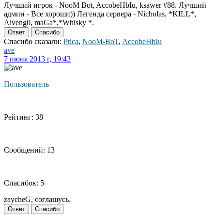
Лучший игрок - NooM Bot, AccobeHbIu, ksawer #88. Лучший
админ - Все хороши)) Легенда сервера - Nicholas, *KILL*,
Aiveng0, maGa*,*Whisky *.
Ответ
Спасибо
Спасибо сказали:
Ptica
,
NooM-BoT
,
AccobeHbIu
ave
7 июня 2013 г, 19:43
Пользователь
Рейтинг: 38
Сообщений: 13
Спасибок: 5
zaycheG, соглашусь.
Ответ
Спасибо