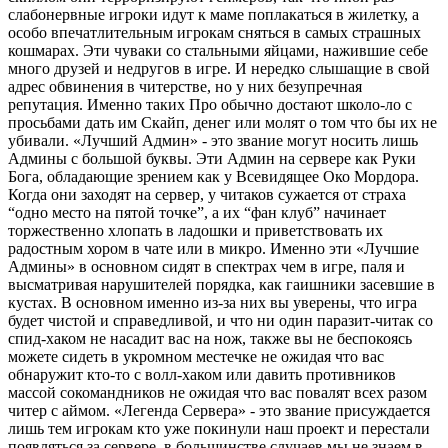
слабонервные игроки идут к маме поплакаться в жилетку, а
особо впечатлительным игрокам сняться в самых страшных
кошмарах. Эти чуваки со стальными яйцами, нажившие себе
много друзей и недругов в игре. И нередко слышащие в свой
адрес обвинения в читерстве, но у них безупречная
репутация. Именно таких Про обычно достают школо-ло с
просьбами дать им Скайп, денег или молят о том что бы их не
убивали. «Лучший Админ» - это звание могут носить лишь
Админы с большой буквы. Эти Админ на сервере как Руки
Бога, обладающие зрением как у Всевидящее Око Мордора.
Когда они заходят на сервер, у читаков сужается от страха
“одно место на пятой точке”, а их “фан клуб” начинает
торжественно хлопать в ладошки и приветствовать их
радостным хором в чате или в микро. Именно эти «Лучшие
Админы» в основном сидят в спектрах чем в игре, паля и
высматривая нарушителей порядка, как гаишники засевшие в
кустах. В основном именно из-за них вы уверены, что игра
будет чистой и справедливой, и что ни один паразит-читак со
спид-хаком не насадит вас на нож, также вы не беспокоясь
можете сидеть в укромном местечке не ожидая что вас
обнаружит кто-то с волл-хаком или давить противников
массой сокомандников не ожидая что вас повалят всех разом
читер с аймом. «Легенда Сервера» - это звание присуждается
лишь тем игрокам кто уже покинули наш проект и перестали
появляться за сервере, в большинстве случаев мы не знаем в