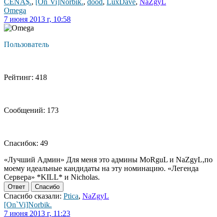
CENA$.
,
[On`Vi]Norbik.
,
dood
,
LuxDave
,
NaZgyL
Omega
7 июня 2013 г, 10:58
Пользователь
Рейтинг: 418
Сообщений: 173
Спасибок: 49
«Лучший Админ» Для меня это админы MoRguL и NaZgyL,по
моему идеальные кандидаты на эту номинацию. «Легенда
Сервера» *KILL* и Nicholas.
Ответ
Спасибо
Спасибо сказали:
Ptica
,
NaZgyL
[On`Vi]Norbik.
7 июня 2013 г, 11:23