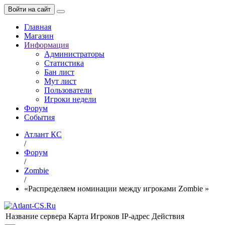
Войти на сайт
Главная
Магазин
Информация
Администраторы
Статистика
Бан лист
Мут лист
Пользователи
Игроки недели
Форум
События
Атлант КС
/
Форум
/
Zombie
/
«Распределяем номинации между игроками Zombie »
Название сервера
Карта
Игроков
IP-адрес
Действия