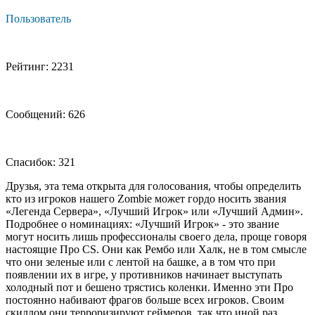
Пользователь
Рейтинг: 2231
Сообщений: 626
Спасибок: 321
Друзья, эта тема открыта для голосования, чтобы определить
кто из игроков нашего Zombie может гордо носить звания
«Легенда Сервера», «Лучший Игрок» или «Лучший Админ».
Подробнее о номинациях: «Лучший Игрок» - это звание
могут носить лишь профессионалы своего дела, проще говоря
настоящие Про CS. Они как Рембо или Халк, не в том смысле
что они зеленые или с лентой на башке, а в том что при
появлении их в игре, у противников начинает выступать
холодный пот и бешено трястись коленки. Именно эти Про
постоянно набивают фрагов больше всех игроков. Своим
скиллом они терроризируют геймеров, так что иной раз