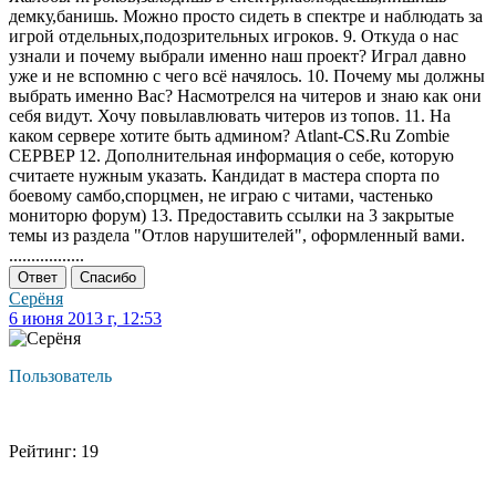
демку,банишь. Можно просто сидеть в спектре и наблюдать за
игрой отдельных,подозрительных игроков. 9. Откуда о нас
узнали и почему выбрали именно наш проект? Играл давно
уже и не вспомню с чего всё начялось. 10. Почему мы должны
выбрать именно Вас? Насмотрелся на читеров и знаю как они
себя видут. Хочу повылавлювать читеров из топов. 11. На
каком сервере хотите быть админом? Atlant-CS.Ru Zombie
CEPBEP 12. Дополнительная информация о себе, которую
считаете нужным указать. Кандидат в мастера спорта по
боевому самбо,спорцмен, не играю с читами, частенько
мониторю форум) 13. Предоставить ссылки на 3 закрытые
темы из раздела "Отлов нарушителей", оформленный вами.
.................
Ответ
Спасибо
Серёня
6 июня 2013 г, 12:53
Пользователь
Рейтинг: 19