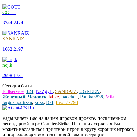
COTT
3744
2424
SANRAIZ
1662
2197
nojik
2698
1731
Сегодня были
Fullservice
,
124
,
NaZgyL
,
SANRAIZ
,
UGREEN
,
Железный_Человек
,
Mike
,
nadehda
,
Panika3838
,
Mila
,
fargus_partizan
,
koks
,
Raf
,
Leon77793
Рады видеть Вас на нашем игровом проекте, посвященном
легендарной игре Counter-Strike. На наших серверах Вы
можете насладиться приятной игрой в кругу хороших игроков
и под руководством отзывчивой администрации.