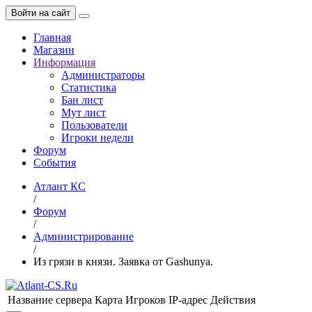
Войти на сайт
Главная
Магазин
Информация
Администраторы
Статистика
Бан лист
Мут лист
Пользователи
Игроки недели
Форум
События
Атлант КС
/
Форум
/
Администрирование
/
Из грязи в князи. Заявка от Gashunya.
Название сервера
Карта
Игроков
IP-адрес
Действия