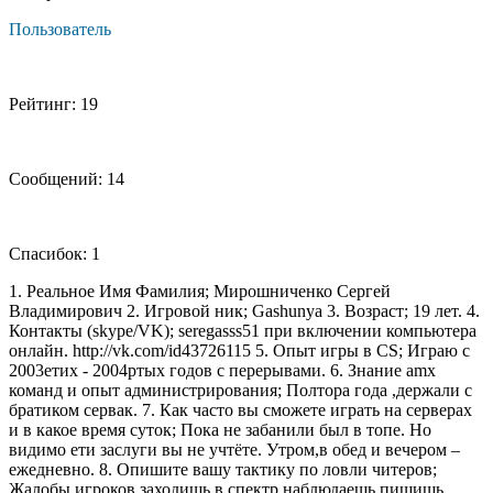
Пользователь
Рейтинг: 19
Сообщений: 14
Спасибок: 1
1. Реальное Имя Фамилия; Мирошниченко Сергей
Владимирович 2. Игровой ник; Gashunya 3. Возраст; 19 лет. 4.
Контакты (skype/VK); seregasss51 при включении компьютера
онлайн. http://vk.com/id43726115 5. Опыт игры в CS; Играю с
2003етих - 2004ртых годов с перерывами. 6. Знание amx
команд и опыт администрирования; Полтора года ,держали с
братиком сервак. 7. Как часто вы сможете играть на серверах
и в какое время суток; Пока не забанили был в топе. Но
видимо ети заслуги вы не учтёте. Утром,в обед и вечером –
ежедневно. 8. Опишите вашу тактику по ловли читеров;
Жалобы игроков,заходишь в спектр,наблюдаешь,пишишь