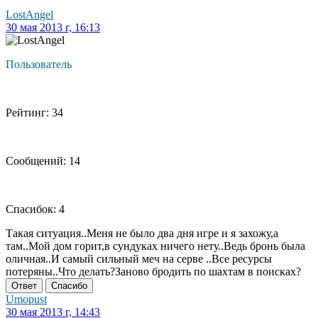
LostAngel
30 мая 2013 г, 16:13
Пользователь
Рейтинг: 34
Сообщений: 14
Спасибок: 4
Такая ситуация..Меня не было два дня игре и я захожу,а
там..Мой дом горит,в сундуках ничего нету..Ведь бронь была
оличная..И самый сильный меч на серве ..Все ресурсы
потеряны..Что делать?Заново бродить по шахтам в поисках?
Ответ
Спасибо
Umopust
30 мая 2013 г, 14:43