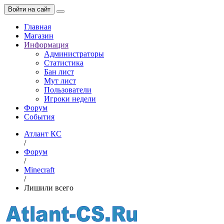
Войти на сайт
Главная
Магазин
Информация
Администраторы
Статистика
Бан лист
Мут лист
Пользователи
Игроки недели
Форум
События
Атлант КС
/
Форум
/
Minecraft
/
Лишили всего