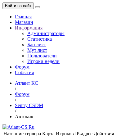
Войти на сайт
Главная
Магазин
Информация
Администраторы
Статистика
Бан лист
Мут лист
Пользователи
Игроки недели
Форум
События
Атлант КС
/
Форум
/
Sentry CSDM
/
Автокик
Название сервера
Карта
Игроков
IP-адрес
Действия