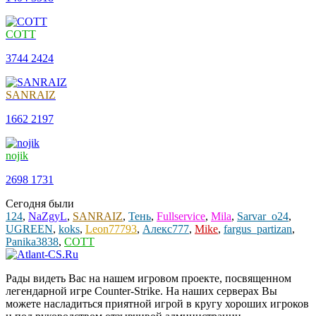
COTT
3744
2424
SANRAIZ
1662
2197
nojik
2698
1731
Сегодня были
124
,
NaZgyL
,
SANRAIZ
,
Тень
,
Fullservice
,
Mila
,
Sarvar_o24
,
UGREEN
,
koks
,
Leon77793
,
Алекс777
,
Mike
,
fargus_partizan
,
Panika3838
,
COTT
Рады видеть Вас на нашем игровом проекте, посвященном
легендарной игре Counter-Strike. На наших серверах Вы
можете насладиться приятной игрой в кругу хороших игроков