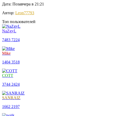
Дата: Позавчера в 21:21
Автор:
Leon77793
Топ пользователей
NaZgyL
7483
7224
Mike
1404
3518
COTT
3744
2424
SANRAIZ
1662
2197