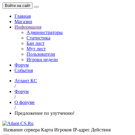
Войти на сайт
Главная
Магазин
Информация
Администраторы
Статистика
Бан лист
Мут лист
Пользователи
Игроки недели
Форум
События
Атлант КС
/
Форум
/
О форуме
/
Предложение по улутчению!
Название сервера
Карта
Игроков
IP-адрес
Действия