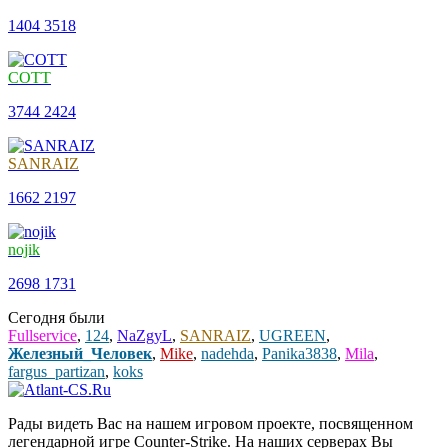
1404
3518
COTT
3744
2424
SANRAIZ
1662
2197
nojik
2698
1731
Сегодня были
Fullservice
,
124
,
NaZgyL
,
SANRAIZ
,
UGREEN
,
Железный_Человек
,
Mike
,
nadehda
,
Panika3838
,
Mila
,
fargus_partizan
,
koks
Рады видеть Вас на нашем игровом проекте, посвященном
легендарной игре Counter-Strike. На наших серверах Вы