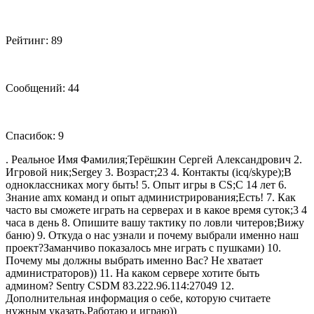
Рейтинг: 89
Сообщений: 44
Спасибок: 9
. Реальное Имя Фамилия;Терёшкин Сергей Александрович 2.
Игровой ник;Sergey 3. Возраст;23 4. Контакты (icq/skype);В
одноклассниках могу быть! 5. Опыт игры в CS;С 14 лет 6.
Знание amx команд и опыт администрирования;Есть! 7. Как
часто вы сможете играть на серверах и в какое время суток;3 4
часа в день 8. Опишите вашу тактику по ловли читеров;Вижу
баню) 9. Откуда о нас узнали и почему выбрали именно наш
проект?Заманчиво показалось мне играть с пушками) 10.
Почему мы должны выбрать именно Вас? Не хватает
администраторов)) 11. На каком сервере хотите быть
админом? Sentry CSDM 83.222.96.114:27049 12.
Дополнительная информация о себе, которую считаете
нужным указать.Работаю и играю))