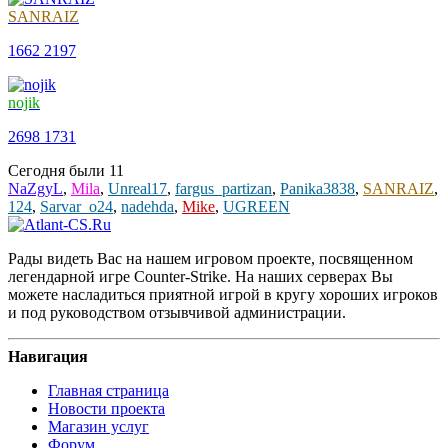
SANRAIZ
1662
2197
nojik
2698
1731
Сегодня были
11
NaZgyL
,
Mila
,
Unreal17
,
fargus_partizan
,
Panika3838
,
SANRAIZ
,
124
,
Sarvar_o24
,
nadehda
,
Mike
,
UGREEN
Рады видеть Вас на нашем игровом проекте, посвященном
легендарной игре Counter-Strike. На наших серверах Вы
можете насладиться приятной игрой в кругу хороших игроков
и под руководством отзывчивой администрации.
Навигация
Главная страница
Новости проекта
Магазин услуг
Форум