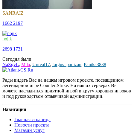
SANRAIZ
1662
2197
nojik
2698
1731
Сегодня были
NaZgyL
,
Mila
,
Unreal17
,
fargus_partizan
,
Panika3838
Рады видеть Вас на нашем игровом проекте, посвященном
легендарной игре Counter-Strike. На наших серверах Вы
можете насладиться приятной игрой в кругу хороших игроков
и под руководством отзывчивой администрации.
Навигация
Главная страница
Новости проекта
Магазин услуг