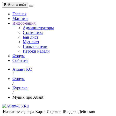
Войти на сайт
Главная
Магазин
Информация
Администраторы
Статистика
Бан лист
Мут лист
Пользователи
Игроки недели
Форум
События
Атлант КС
/
Форум
/
Курилка
/
Мувик про Atlant!
Название сервера
Карта
Игроков
IP-адрес
Действия