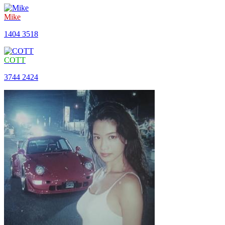
Mike
1404
3518
COTT
3744
2424