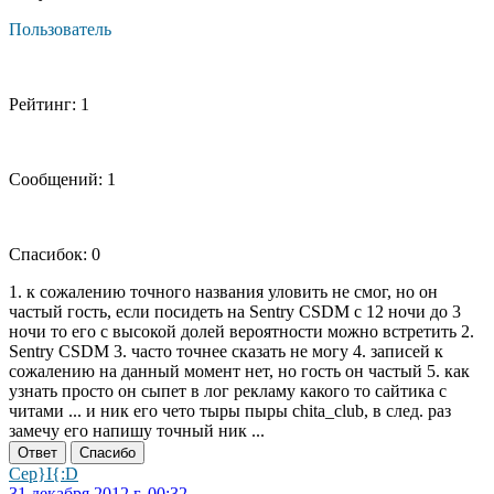
Пользователь
Рейтинг: 1
Сообщений: 1
Спасибок: 0
1. к сожалению точного названия уловить не смог, но он
частый гость, если посидеть на Sentry CSDM с 12 ночи до 3
ночи то его с высокой долей вероятности можно встретить 2.
Sentry CSDM 3. часто точнее сказать не могу 4. записей к
сожалению на данный момент нет, но гость он частый 5. как
узнать просто он сыпет в лог рекламу какого то сайтика с
читами ... и ник его чето тыры пыры chita_club, в след. раз
замечу его напишу точный ник ...
Ответ
Спасибо
Cep}I{:D
31 декабря 2012 г, 00:32