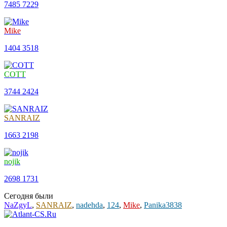
7485
7229
Mike
1404
3518
COTT
3744
2424
SANRAIZ
1663
2198
nojik
2698
1731
Сегодня были
NaZgyL
,
SANRAIZ
,
nadehda
,
124
,
Mike
,
Panika3838