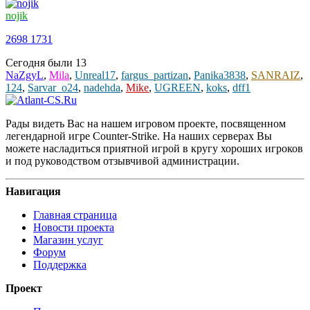
nojik
2698
1731
Сегодня были
13
NaZgyL
,
Mila
,
Unreal17
,
fargus_partizan
,
Panika3838
,
SANRAIZ
,
124
,
Sarvar_o24
,
nadehda
,
Mike
,
UGREEN
,
koks
,
dff1
Рады видеть Вас на нашем игровом проекте, посвященном
легендарной игре Counter-Strike. На наших серверах Вы
можете насладиться приятной игрой в кругу хороших игроков
и под руководством отзывчивой администрации.
Навигация
Главная страница
Новости проекта
Магазин услуг
Форум
Поддержка
Проект