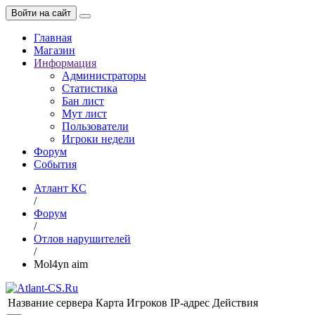
Войти на сайт
Главная
Магазин
Информация
Администраторы
Статистика
Бан лист
Мут лист
Пользователи
Игроки недели
Форум
События
Атлант КС
/
Форум
/
Отлов нарушителей
/
Mol4yn aim
Название сервера
Карта
Игроков
IP-адрес
Действия