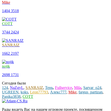
Mike
1404
3518
COTT
3744
2424
SANRAIZ
1662
2197
nojik
2698
1731
Сегодня были
124
,
NaZgyL
,
SANRAIZ
,
Тень
,
Fullservice
,
Mila
,
Sarvar_o24
,
UGREEN
,
koks
,
Leon77793
,
Алекс777
,
Mike
,
fargus_partizan
,
Panika3838
,
COTT
Рады видеть Вас на нашем игровом проекте, посвященном