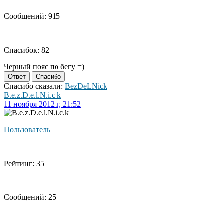
Сообщений: 915
Спасибок: 82
Черный пояс по бегу =)
Ответ
Спасибо
Спасибо сказали:
BezDeLNick
B.e.z.D.e.l.N.i.c.k
11 ноября 2012 г, 21:52
Пользователь
Рейтинг: 35
Сообщений: 25