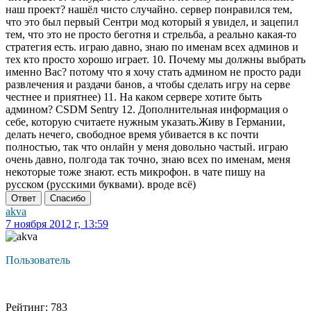
наш проект? нашёл чисто случайно. сервер понравился тем,
что это был первый Сентри мод который я увидел, и зацепил
тем, что это не просто беготня и стрельба, а реально какая-то
стратегия есть. играю давно, знаю по именам всех админов и
тех кто просто хорошо играет. 10. Почему мы должны выбрать
именно Вас? потому что я хочу стать админом не просто ради
развлечения и раздачи банов, а чтобы сделать игру на серве
честнее и приятнее) 11. На каком сервере хотите быть
админом? CSDM Sentry 12. Дополнительная информация о
себе, которую считаете нужным указать.Живу в Германии,
делать нечего, свободное время убивается в кс почти
полностью, так что онлайн у меня довольно частый. играю
очень давно, полгода так точно, знаю всех по именам, меня
некоторые тоже знают. есть микрофон. в чате пишу на
русском (русскими буквами). вроде всё)
Ответ
Спасибо
akva
7 ноября 2012 г, 13:59
Пользователь
Рейтинг: 783