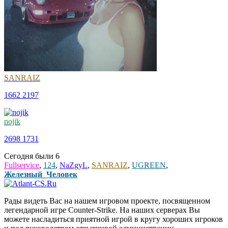
SANRAIZ
1662
2197
nojik
2698
1731
Сегодня были
6
Fullservice
,
124
,
NaZgyL
,
SANRAIZ
,
UGREEN
,
Железный_Человек
Рады видеть Вас на нашем игровом проекте, посвященном
легендарной игре Counter-Strike. На наших серверах Вы
можете насладиться приятной игрой в кругу хороших игроков