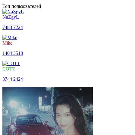
Топ пользователей
NaZgyL
7483
7224
Mike
1404
3518
COTT
3744
2424