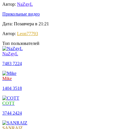
Автор:
NaZgyL
Прикольные видео
Дата: Позавчера в 21:21
Автор:
Leon77793
Топ пользователей
NaZgyL
7483
7224
Mike
1404
3518
COTT
3744
2424
SANRAIZ