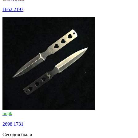
1662
2197
nojik
2698
1731
Сегодня были