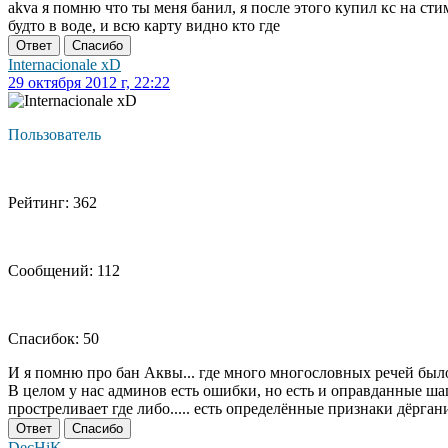
akva я помню что ты меня банил, я после этого купил кс на сти
будто в воде, и всю карту видно кто где
Ответ
Спасибо
Internacionale xD
29 октября 2012 г, 22:22
Пользователь
Рейтинг: 362
Сообщений: 112
Спасибок: 50
И я помню про бан Аквы... где много многословных речей было: "
В целом у нас админов есть ошибки, но есть и оправданные шаг
простреливает где либо..... есть определённые признаки дёргани
Ответ
Спасибо
DecHiK