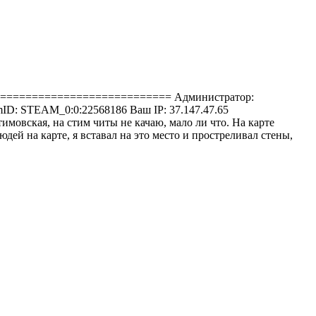
================================= Администратор:
mID: STEAM_0:0:22568186 Ваш IP: 37.147.47.65
имовская, на стим читы не качаю, мало ли что. На карте
людей на карте, я вставал на это место и простреливал стены,