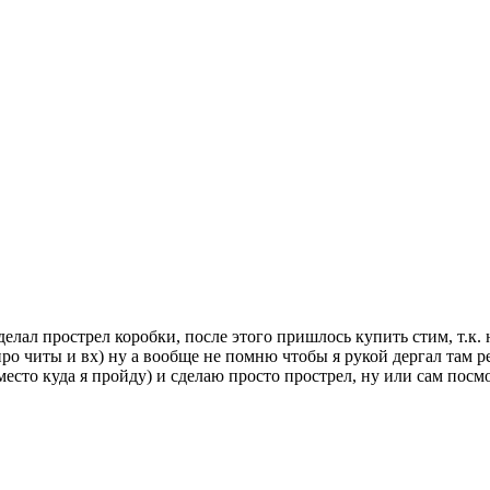
 сделал прострел коробки, после этого пришлось купить стим, т.к.
 про читы и вх) ну а вообще не помню чтобы я рукой дергал там р
место куда я пройду) и сделаю просто прострел, ну или сам пос