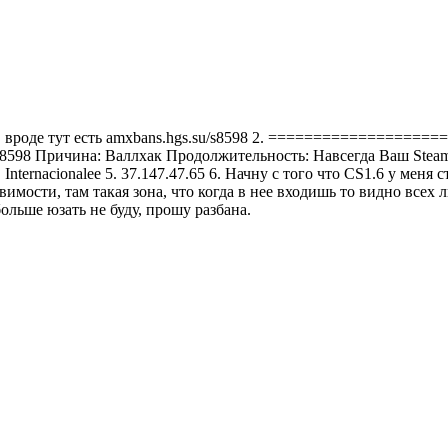
знаю, вроде тут есть amxbans.hgs.su/s8598 2. ==============
/s8598 Причина: Валлхак Продолжительность: Навсегда Ваш Stea
acionalee 5. 37.147.47.65 6. Начну с того что CS1.6 у меня ст
звимости, там такая зона, что когда в нее входишь то видно всех 
больше юзать не буду, прошу разбана.