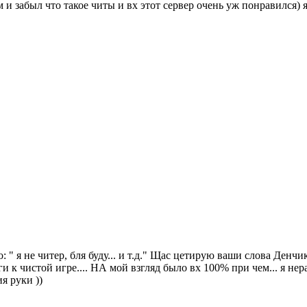
м и забыл что такое читы и вх этот сервер очень уж понравился) 
 я не читер, бля буду... и т.д." Щас цетирую ваши слова Денчик 
и к чистой игре.... НА мой взгляд было вх 100% при чем... я не
я руки ))