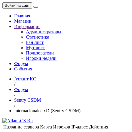
Войти на сайт
Главная
Магазин
Информация
Администраторы
Статистика
Бан лист
Мут лист
Пользователи
Игроки недели
Форум
События
Атлант КС
/
Форум
/
Sentry CSDM
/
Internacionalee xD (Sentry CSDM)
Название сервера
Карта
Игроков
IP-адрес
Действия