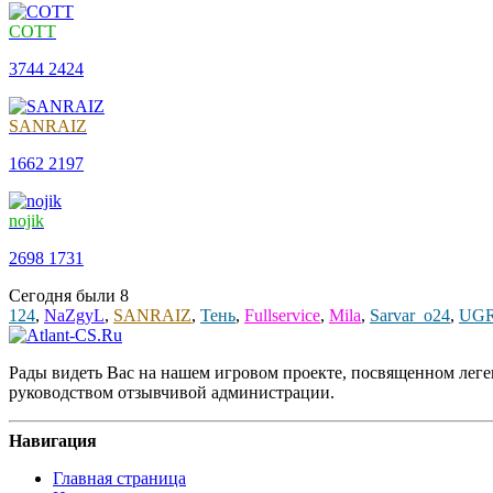
COTT
3744
2424
SANRAIZ
1662
2197
nojik
2698
1731
Сегодня были
8
124
,
NaZgyL
,
SANRAIZ
,
Тень
,
Fullservice
,
Mila
,
Sarvar_o24
,
UG
Рады видеть Вас на нашем игровом проекте, посвященном леген
руководством отзывчивой администрации.
Навигация
Главная страница