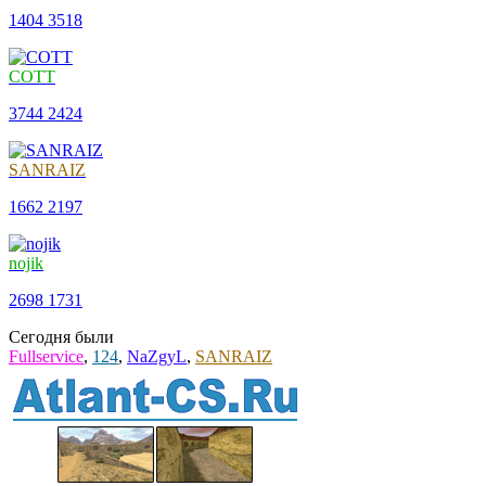
1404
3518
COTT
3744
2424
SANRAIZ
1662
2197
nojik
2698
1731
Сегодня были
Fullservice
,
124
,
NaZgyL
,
SANRAIZ