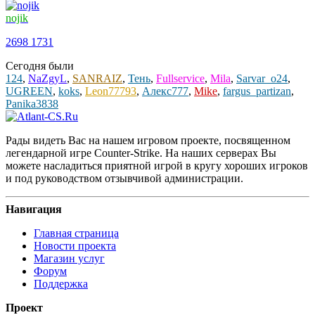
nojik
2698
1731
Сегодня были
124
,
NaZgyL
,
SANRAIZ
,
Тень
,
Fullservice
,
Mila
,
Sarvar_o24
,
UGREEN
,
koks
,
Leon77793
,
Алекс777
,
Mike
,
fargus_partizan
,
Panika3838
Рады видеть Вас на нашем игровом проекте, посвященном
легендарной игре Counter-Strike. На наших серверах Вы
можете насладиться приятной игрой в кругу хороших игроков
и под руководством отзывчивой администрации.
Навигация
Главная страница
Новости проекта
Магазин услуг
Форум
Поддержка
Проект