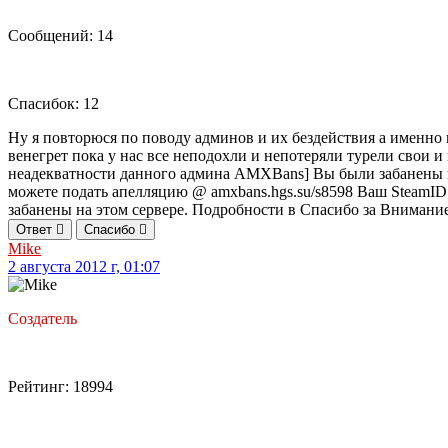
Сообщений: 14
Спасибок: 12
Ну я повторюся по поводу админов и их бездействия а именно н
венегрет пока у нас все неподохли и непотеряли турели свои и
неадекватности данного админа AMXBans] Вы были забанены н
можете подать апелляцию @ amxbans.hgs.su/s8598 Ваш Stea
забанены на этом сервере. Подробности в Спасибо за Внимание..
Ответ
Спасибо
Mike
2 августа 2012 г, 01:07
Создатель
Рейтинг: 18994