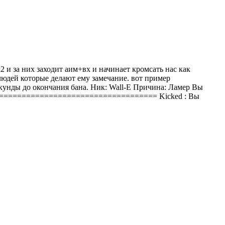
2 и за них заходит аим+вх и начинает кромсать нас как
 людей которые делают ему замечание. вот пример
кунды до окончания бана. Ник: Wall-E Причина: Ламер Вы
======================================= Kicked : Вы