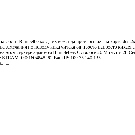
аглости Bumbelbe когда их команда проигрывает на карте dust2x
 на замечания по поводу кика читака он просто напросто кикает
а этом сервере админом Bumblebee. Осталось 26 Минут и 28 Се
mID: STEAM_0:0:1604848282 Ваш IP: 109.75.140.135 ========
.....