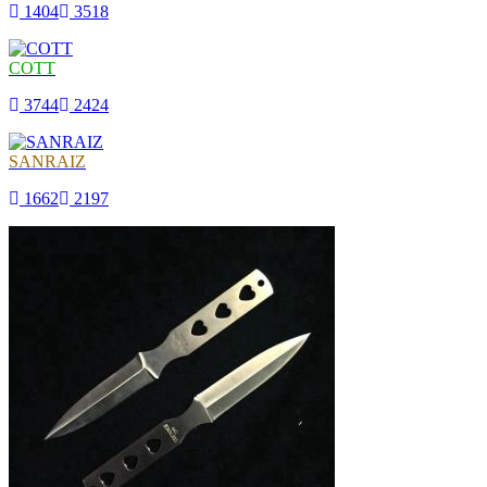
1404
3518
COTT
3744
2424
SANRAIZ
1662
2197