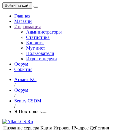
Войти на сайт
Главная
Магазин
Информация
Администраторы
Статистика
Бан лист
Мут лист
Пользователи
Игроки недели
Форум
События
Атлант КС
/
Форум
/
Sentry CSDM
/
Я Повторюсь.....
Название сервера
Карта
Игроков
IP-адрес
Действия