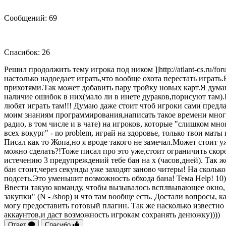
Сообщений: 69
Спасибок: 26
Решил продолжить тему игрока под ником ]|http://atlant-cs.ru/
настолько надоедает играть,что вообще охота перестать играт
прихотями.Так может добавить пару тройку новых карт.Я думаю
наличие ошибок в них(мало ли в инете дураков,порисуют там).
любят играть там!!! Думаю даже стоит чтоб игроки сами предл
моим знаниям программирования,написать такое времени много 
радио, в том числе и в чате) на игроков, которые "слишком мн
всех вокург" - no problem, играй на здоровье, только твои мат
Писал как то Жопа,но я вроде такого не замечал.Может стоит 
можно сделать?!Тоже писал про это уже,стоит ограничить скор
истечению 3 предупреждений тебе бан на х (часов,дней). Так ж
бан стоит,через секунды уже заходят заново читеры! На сколько
подсеть.Это уменьшит возможность обхода бана! Тема Help! 10)
Ввести такую команду, чтобы вызывалось всплвывающее окно, и
закупки" (N - /shop) и что там вообще есть. Достали вопросы, к
могу предоставить готовый плагин. Так же насколько известно
аккаунтов,и даст возможность игрокам сохранять денюжку))))
Ответ
Спасибо