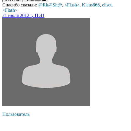
Спасибо сказали:
@Rk@Sh@
,
<Flash>
,
Klaus666
,
eliseu
<Flash>
21 июля 2012 г, 11:41
Пользователь