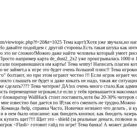
forum/viewtopic.php?f=20&t=1025 Тема карт!(Хотя уже звучала,но 
ь.Но давайте подойдем с другой стороны.Есть такая штука как и
 это не сложно!Можно даже найти человека который умеет рисов
Просто например карта de_dust2_2x2 уже проигрывалась 1000 и 
агали понравившиеся им карты! Тема sentry! Написать плагин к
не займет,а к игре это будет очень большой плюс!! Тема игрок
ого" болтают, но при этом играют честно !!! Если игрок играет 
ы никто слышать не будет и даже кикать не надо, такая же ситуац
уже сделать???? Тема читеров! ДА!их очень много стало.Как адм
ость перемещение игрокам,т.е если у тебя превышается максимал
е блокиратор WallHack стоит поставить,хотя бы 20-30% читеров 
 мне известно бан дается по IP,так его сменить не трудно.Можно
 Команда /help, справка Часто, Новички незнают что делать , и 
 в нем было описание: как биндить кнопки; как биндить лазеры;
ак купить щит?!!! Щит это - shield (за реальные деньги, позвони
 игрок <Flash> готовит гайд по игре! Тема банка! А может доба