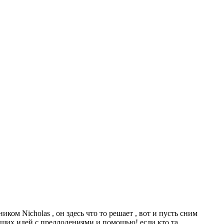
ком Nicholas , он здесь что то решает , вот и пусть сним
аших идей с предлодениями и помощью! если кто та