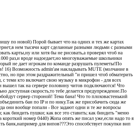
напишу по новой) Порой бывает что на одних и тех же картах
нтернет,в нем тысячи карт сделанные разными людьми с разными
ать карты,ну или хотя бы не рисовать,а проверял чтоб на
1000 раз,и вроде надоедает,но многоуважаемые школьники
оторый не дает игрокам по команде разрушать пулеметы!По
ов! 16) Возможность admin'ам накладывать MUTE (молчание в
честно, но при этом раздражительный "и пришел чтоб обматерить
ия, с теми кто включает свою музыку в микрофон - для всех
ин вышел так на сервере половину читов подключаются! Что
ьно доступная скорость,то тебе делается предупреждение.По
обойдут сервер стороной! Тема бана! Что то плоховастенький
 объединить бан по IP и по нику.Так же присобачить сюда же
куда они вообще попали - Все задают одни и те же вопросы
 как биндить пушки; как все это ставить; как биндить "меню
 на короткий номер 0440) Жопа опять же писал уже,если надо то я
вить банк,например для випов???Это способствует покупки вип