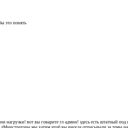
бы это понять
и нагрузки! вот вы говарите гл админ! здесь есть штатный под ни
е АдМинстраторы мы хатим чтоб вы иногда отписывали за темы н