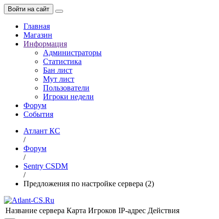
Войти на сайт
Главная
Магазин
Информация
Администраторы
Статистика
Бан лист
Мут лист
Пользователи
Игроки недели
Форум
События
Атлант КС
/
Форум
/
Sentry CSDM
/
Предложения по настройке сервера (2)
Название сервера
Карта
Игроков
IP-адрес
Действия