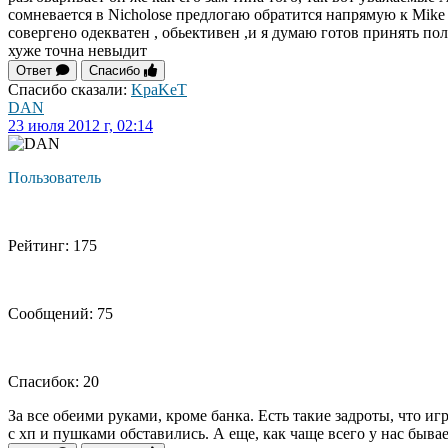
сомневается в Nicholose предлогаю обратится напрямую к Mike 
совергено одекватен , обьективен ,и я думаю готов принять п
хуже точна невыдит
Ответ
Спасибо
Спасибо сказали:
KpaKeT
DAN
23 июля 2012 г, 02:14
Пользователь
Рейтинг: 175
Сообщений: 75
Спасибок: 20
За все обеими руками, кроме банка. Есть такие задроты, что и
с хп и пушками обставились. А еще, как чаще всего у нас бывает