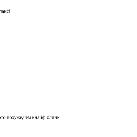
ланс!
это похуже,чем кнайф-блинк