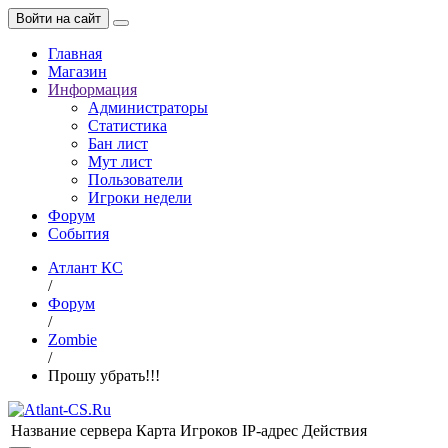
Войти на сайт
Главная
Магазин
Информация
Администраторы
Статистика
Бан лист
Мут лист
Пользователи
Игроки недели
Форум
События
Атлант КС
/
Форум
/
Zombie
/
Прошу убрать!!!
Название сервера
Карта
Игроков
IP-адрес
Действия