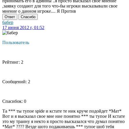
принимать его в админы ..я просто высказал свое мнение
,заявку создают для того что-бы игроки высказывали свое
мнение о данном игроке.... Я Против
Ответ
Спасибо
6a6ep
17 июня 2012 г, 01:52
Пользователь
Рейтинг: 2
Сообщений: 2
Спасибок: 0
Та *** ты тупое spide и кстате те ник круче подойдет *Мат*
Вот и я высказал свое мне ние понятно *** ты тупое И кстате
это му траину я некто я просто высказался что думал понятно
*Мат* ???? Везде шото подакиваешь *** тупое шоб тебя