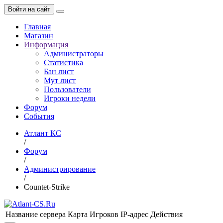
Войти на сайт
Главная
Магазин
Информация
Администраторы
Статистика
Бан лист
Мут лист
Пользователи
Игроки недели
Форум
События
Атлант КС
/
Форум
/
Администрирование
/
Countet-Strike
Название сервера
Карта
Игроков
IP-адрес
Действия