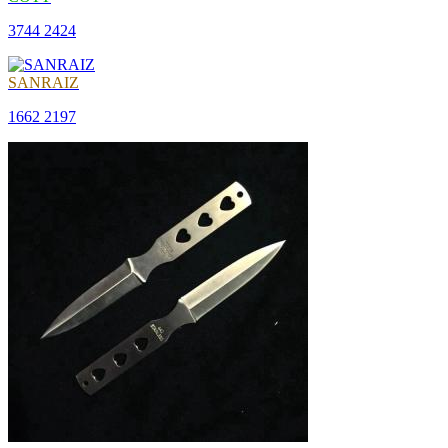
3744
2424
SANRAIZ
1662
2197