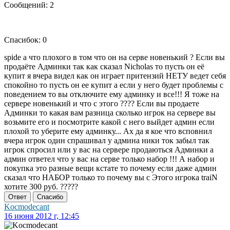
Сообщений: 2
Спасибок: 0
spide а что плохого в том что он на серве новенький ? Если вы
продаёте Админки так как сказал Nicholas то пусть он её
купит я вчера видел как он играет притензий НЕТУ ведет себя
спокойно то пусть он ее купит а если у него будет проблемы с
поведением то вы отключите ему админку и все!!! Я тоже на
сервере новенький и что с этого ???? Если вы продаете
Админки то какая вам разница сколько игрок на сервере вы
возьмите его и посмотрите какой с него выйдет админ если
плохой то уберите ему админку... Ах да я кое что всповнил
вчера игрок один спрашивал у админа ники ток забыл так
игрок спросил или у вас на сервере продаються Админки а
админ ответел что у вас на серве только набор !!! А набор и
покупка это разные вещи кстате то почему если даже админ
сказал что НАБОР только то почему вы с Этого игрока traiN
хотите 300 руб. ?????
Ответ
Спасибо
Kocmodecant
16 июня 2012 г, 12:45