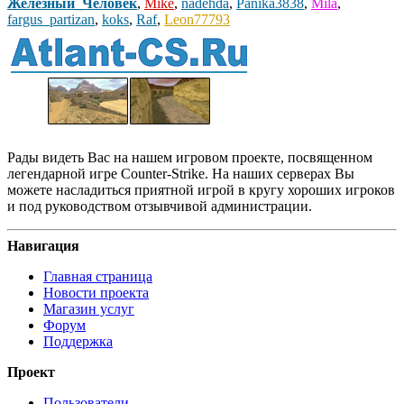
Железный_Человек
,
Mike
,
nadehda
,
Panika3838
,
Mila
,
fargus_partizan
,
koks
,
Raf
,
Leon77793
Рады видеть Вас на нашем игровом проекте, посвященном
легендарной игре Counter-Strike. На наших серверах Вы
можете насладиться приятной игрой в кругу хороших игроков
и под руководством отзывчивой администрации.
Навигация
Главная страница
Новости проекта
Магазин услуг
Форум
Поддержка
Проект
Пользователи