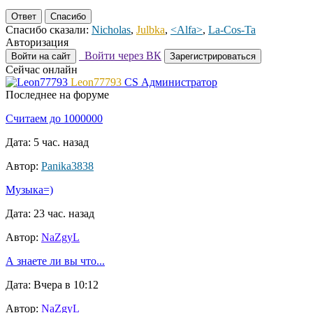
Ответ
Спасибо
Спасибо сказали:
Nicholas
,
Julbka
,
<Alfa>
,
La-Cos-Ta
Авторизация
Войти через ВК
Войти на сайт
Зарегистрироваться
Сейчас онлайн
Leon77793
CS Администратор
Последнее на форуме
Считаем до 1000000
Дата: 5 час. назад
Автор:
Panika3838
Музыка=)
Дата: 23 час. назад
Автор:
NaZgyL
А знаете ли вы что...
Дата: Вчера в 10:12
Автор:
NaZgyL