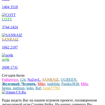
1404
3518
COTT
3744
2424
SANRAIZ
1662
2197
nojik
2698
1731
Сегодня были
Fullservice
,
124
,
NaZgyL
,
SANRAIZ
,
UGREEN
,
Железный_Человек
,
Mike
,
nadehda
,
Panika3838
,
Mila
,
fargus_partizan
,
koks
,
Raf
,
Leon77793
Рады видеть Вас на нашем игровом проекте, посвященном
легендарной игре Counter-Strike. На наших серверах Вы