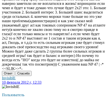
наверно заметили он не воплатился в жизнь! впринципи если
чемп и будет я тоже думаю что лучше будет 2х2! это: 1. Больше
участников 2. Большей интерес 3. Большей шанс выделиться
среди остальных 4. конечно мороки тоже больше но это уже
наши проблемы(администрации) и как уже сказал мой
уважаемый друг act как токовых соперником NP 47 на атланте
нету(я конечно не хвалю свою тиму но я смотрю правде в
глаза)! если только миксы и то наврятли! а если чемп будет
2х2 то и NP 47 выстовит не 1 состав и таким игрокам как я,
act, Гвоздь, и т.д.(а то есть сильным игрокам уже будет стимул
доказать своё превосходство над игроками своего уровня!
Можно будет даже сделать 2 группы более сильных игроков и
средней игры! так будет и баланс и интерес) Но почему то
всегда есть "НО" когда это будет не известно(( до майка не
докречишь( так что посмотрим))) С уважением ваш NP 47 | -*
<<SLIK>>*-
Ответ
Спасибо
InvisiblE
10 февраля 2012 г, 12:33
Пользователь