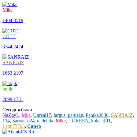
Mike
1404
3518
COTT
3744
2424
SANRAIZ
1663
2197
nojik
2698
1731
Сегодня были
NaZgyL
,
Mila
,
Unreal17
,
fargus_partizan
,
Panika3838
,
SANRAIZ
,
124
,
Sarvar_o24
,
nadehda
,
Mike
,
UGREEN
,
koks
,
dff1
,
Leon77793
,
Can4o