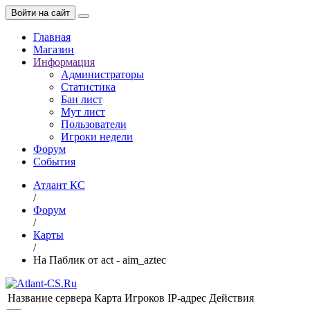
Войти на сайт
Главная
Магазин
Информация
Администраторы
Статистика
Бан лист
Мут лист
Пользователи
Игроки недели
Форум
События
Атлант КС
/
Форум
/
Карты
/
На Паблик от act - aim_aztec
Название сервера
Карта
Игроков
IP-адрес
Действия