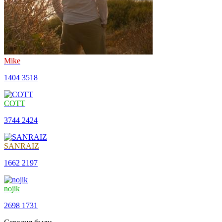
Mike
1404
3518
COTT
3744
2424
SANRAIZ
1662
2197
nojik
2698
1731