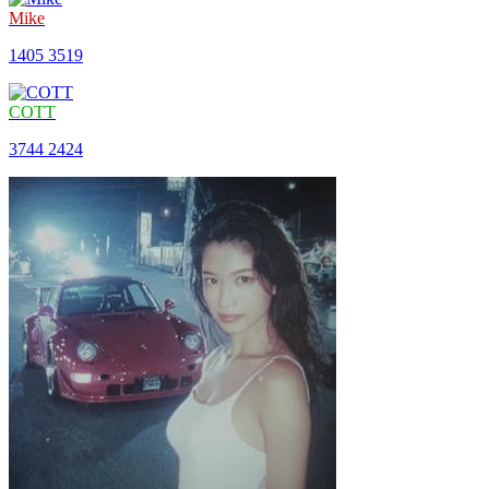
Mike
1405
3519
COTT
3744
2424