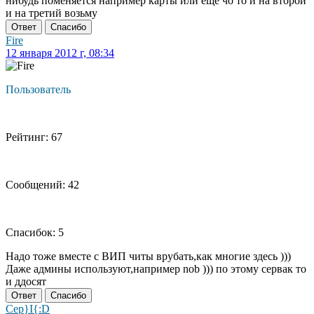
нибудь поменяется например карты или еще чо то и на второй
и на третий возьму
Ответ
Спасибо
Fire
12 января 2012 г, 08:34
Пользователь
Рейтинг: 67
Сообщений: 42
Спасибок: 5
Надо тоже вместе с ВИП читы врубать,как многие здесь )))
Даже админы используют,например nob ))) по этому сервак то
и ддосят
Ответ
Спасибо
Cep}I{:D