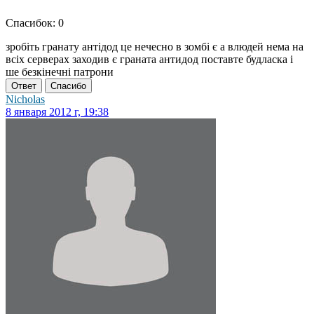
Спасибок: 0
зробіть гранату антідод це нечесно в зомбі є а влюдей нема на
всіх серверах заходив є граната антидод поставте будласка і
ше безкінечні патрони
Ответ
Спасибо
Nicholas
8 января 2012 г, 19:38