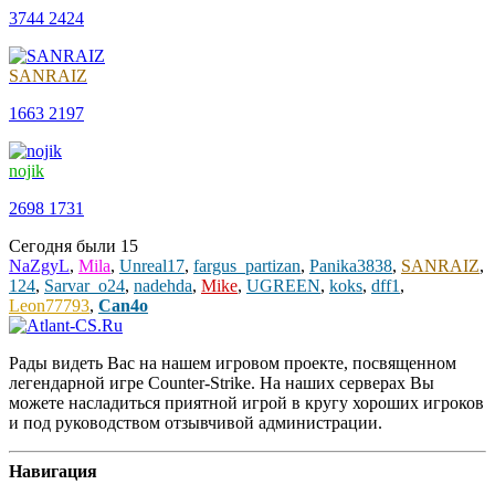
3744
2424
SANRAIZ
1663
2197
nojik
2698
1731
Сегодня были
15
NaZgyL
,
Mila
,
Unreal17
,
fargus_partizan
,
Panika3838
,
SANRAIZ
,
124
,
Sarvar_o24
,
nadehda
,
Mike
,
UGREEN
,
koks
,
dff1
,
Leon77793
,
Can4o
Рады видеть Вас на нашем игровом проекте, посвященном
легендарной игре Counter-Strike. На наших серверах Вы
можете насладиться приятной игрой в кругу хороших игроков
и под руководством отзывчивой администрации.
Навигация