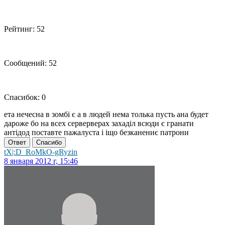
Рейтинг: 52
Сообщений: 52
Спасибок: 0
ета нечесна в зомбі є а в людей нема толька пусть ана будет
дароже бо на всех серверверах захаділ всюди є гранати
антідод поставте пажалуста і іщо безканениє патрони
Ответ
Спасибо
tX|:D_RoMkO-gRyzin
8 января 2012 г, 15:46