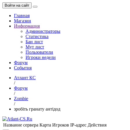
Войти на сайт
Главная
Магазин
Информация
Администраторы
Статистика
Бан лист
Мут лист
Пользователи
Игроки недели
Форум
События
Атлант КС
/
Форум
/
Zombie
/
зробіть гранату антідод
Название сервера
Карта
Игроков
IP-адрес
Действия