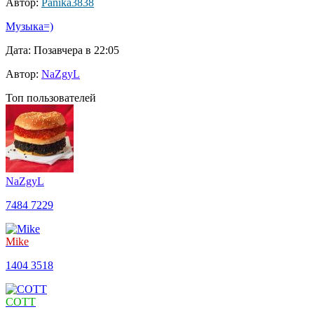
Автор:
Panika3838
Музыка=)
Дата: Позавчера в 22:05
Автор:
NaZgyL
Топ пользователей
NaZgyL
7484
7229
Mike
1404
3518
COTT