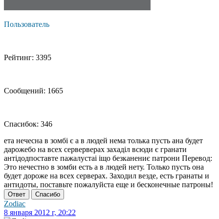
Пользователь
Рейтинг: 3395
Сообщений: 1665
Спасибок: 346
ета нечесна в зомбі є а в людей нема толька пусть ана будет
дарожебо на всех серверверах захаділ всюди є гранати
антідодпоставте пажалустаі іщо безканениє патрони Перевод:
Это нечестно в зомби есть а в людей нету. Только пусть она
будет дороже на всех серверах. Заходил везде, есть гранаты и
антидоты, поставьте пожалуйста еще и бесконечные патроны!
Ответ
Спасибо
Zodiac
8 января 2012 г, 20:22