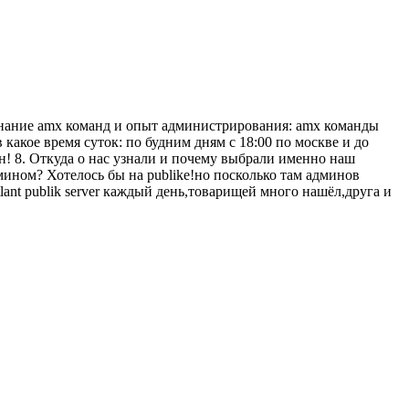
 Знание amx команд и опыт администрирования: amx команды
какое время суток: по будним дням с 18:00 по москве и до
н! 8. Откуда о нас узнали и почему выбрали именно наш
админом? Хотелось бы на publike!но посколько там админов
ant publik server каждый день,товарищей много нашёл,друга и