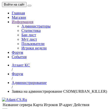
Войти на сайт
Главная
Магазин
Информация
Администраторы
Статистика
Бан лист
Мут лист
Пользователи
Игроки недели
Форум
События
Атлант КС
/
Форум
/
Администрирование
/
Заявка на администрирование CSDM(URBAN_KILLER)
Название сервера
Карта
Игроков
IP-адрес
Действия