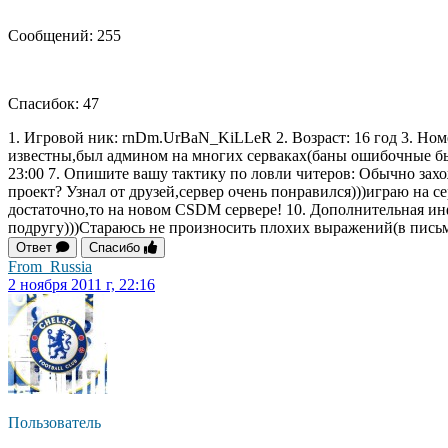
Сообщений: 255
Спасибок: 47
1. Игровой ник: rnDm.UrBaN_KiLLeR 2. Возраст: 16 год 3. Ном
известны,был админом на многих серваках(баны ошибочные были)
23:00 7. Опишите вашу тактику по ловли читеров: Обычно зах
проект? Узнал от друзей,сервер очень понравился)))играю на се
достаточно,то на новом CSDM сервере! 10. Дополнительная инфо
подругу)))Стараюсь не произносить плохих выражений(в письм
Ответ
Спасибо
From_Russia
2 ноября 2011 г, 22:16
Пользователь