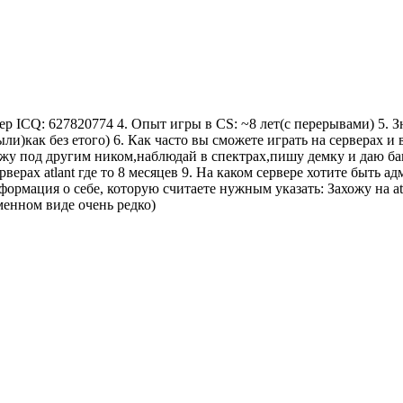
ер ICQ: 627820774 4. Опыт игры в CS: ~8 лет(с перерывами) 5.
как без етого) 6. Как часто вы сможете играть на серверах и в 
ожу под другим ником,наблюдай в спектрах,пишу демку и даю ба
рверах atlant где то 8 месяцев 9. На каком сервере хотите быть 
рмация о себе, которую считаете нужным указать: Захожу на atl
енном виде очень редко)