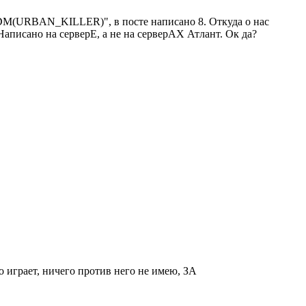
CSDM(URBAN_KILLER)", в посте написано 8. Откуда о нас
аписано на серверЕ, а не на серверАХ Атлант. Ок да?
о играет, ничего против него не имею, ЗА