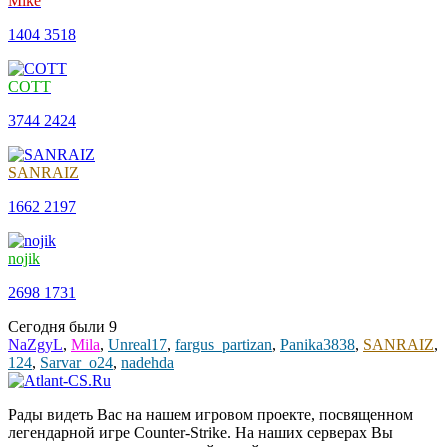
Mike
1404
3518
COTT
3744
2424
SANRAIZ
1662
2197
nojik
2698
1731
Сегодня были
9
NaZgyL
,
Mila
,
Unreal17
,
fargus_partizan
,
Panika3838
,
SANRAIZ
,
124
,
Sarvar_o24
,
nadehda
Рады видеть Вас на нашем игровом проекте, посвященном
легендарной игре Counter-Strike. На наших серверах Вы