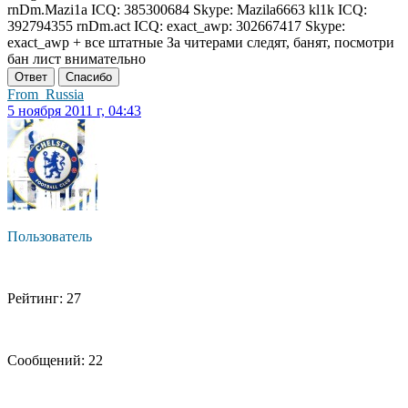
rnDm.Mazi1a ICQ: 385300684 Skype: Mazila6663 kl1k ICQ:
392794355 rnDm.act ICQ: exact_awp: 302667417 Skype:
exact_awp + все штатные За читерами следят, банят, посмотри
бан лист внимательно
Ответ
Спасибо
From_Russia
5 ноября 2011 г, 04:43
Пользователь
Рейтинг: 27
Сообщений: 22