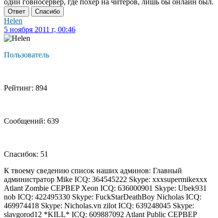
один говносервер, где похер на читеров, лишь бы онлайн был.
Ответ
Спасибо
Helen
5 ноября 2011 г, 00:46
Пользователь
Рейтинг: 894
Сообщений: 639
Спасибок: 51
К твоему сведению список наших админов: Главный
администратор Mike ICQ: 364545222 Skype: xxxsupermikexxx
Atlant Zombie CEPBEP Xeon ICQ: 636000901 Skype: Ubek931
nob ICQ: 422495330 Skype: FuckStarDeathBoy Nicholas ICQ:
469974418 Skype: Nicholas.vn zilot ICQ: 639248045 Skype:
slavgorod12 *KILL* ICQ: 609887092 Atlant Public CEPBEP